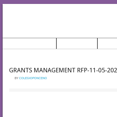
POLÍTICAS INSTITUCIONALES
PADRES ESCOLAPIOS
ADMISIO
CALENDARIO
PTA
EXALUMNOS
DEPORTES CP
REGLAMENT
GRANTS MANAGEMENT RFP-11-05-20
BY
COLEGIOPONCENO