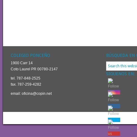
COLEGIO PONCEÑO
BÚSQUEDA EN 
1900 Carr 14
Coto Laurel PR 00780-2147
SIGUENOS EN:
tel. 787-848-2525
fax. 787-259-4282
email: oficina@copin.net
Return to top of page